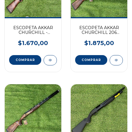
ESCOPETA AKKAR
ESCOPETA AKKAR
CHURCHILL -
CHURCHILL 206
SUPERPUESTA
ORCAP CAL.12 -
NOGAL
NOGAL / BÁSCULA
$1.670,00
$1.875,00
GRABADA