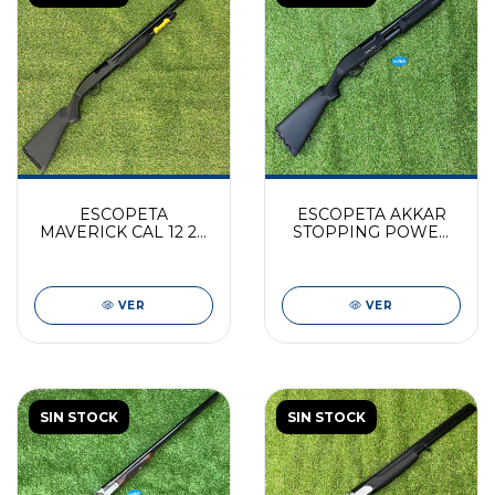
ESCOPETA
ESCOPETA AKKAR
MAVERICK CAL 12 28
STOPPING POWER
M.88
CAL. 12 - REPETICION
(TROMBON)
VER
VER
SIN STOCK
SIN STOCK