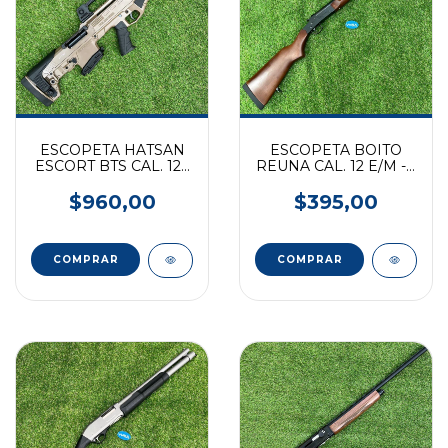
ESCOPETA HATSAN
ESCOPETA BOITO
ESCORT BTS CAL. 12 -
REUNA CAL. 12 E/M - 1
FDE CERAKOTE
CAÑO - MADERA
$960,00
$395,00