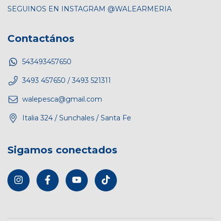
SEGUINOS EN INSTAGRAM @WALEARMERIA
Contactános
543493457650
3493 457650 / 3493 521311
walepesca@gmail.com
Italia 324 / Sunchales / Santa Fe
Sigamos conectados