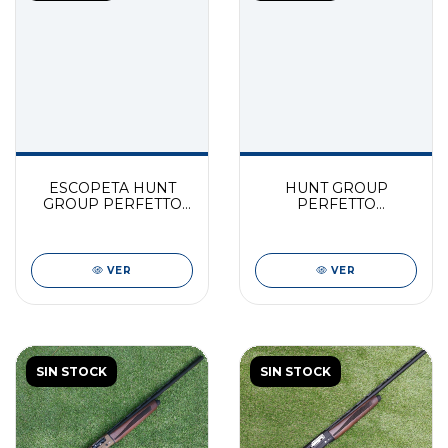
ESCOPETA HUNT
HUNT GROUP
GROUP PERFETTO
PERFETTO
SUPERPUESTA CAL.
SUPERPUESTA
12
CAL.12
VER
VER
SIN STOCK
SIN STOCK