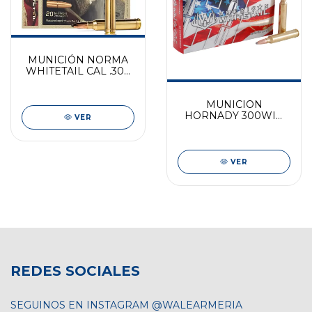
MUNICIÓN NORMA
WHITETAIL CAL .300
SP (150gr)
MUNICION
HORNADY 300WIN
VER
180GR. SP
AMERICAN
WHITETAIL
VER
REDES SOCIALES
SEGUINOS EN INSTAGRAM @WALEARMERIA