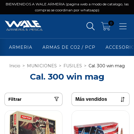
BIENVENIDOS A WALE ARMERIA (pagina web a modo de catalogo, las
compras se coordinan por whatsapp)
0
ARMERIA
ARMAS DE CO2 / PCP
ACCESORI
Inicio
>
MUNICIONES
>
FUSILES
>
Cal. 300 win mag
Cal. 300 win mag
Filtrar