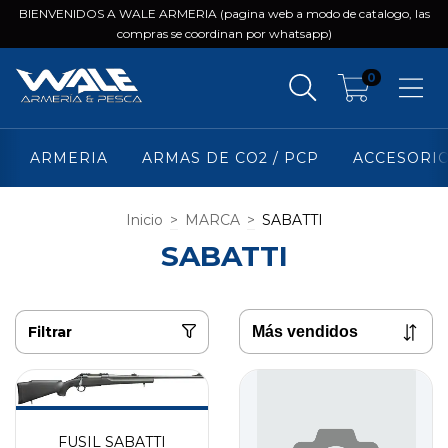
BIENVENIDOS A WALE ARMERIA (pagina web a modo de catalogo, las
compras se coordinan por whatsapp)
0
ARMERIA
ARMAS DE CO2 / PCP
ACCESORI
Inicio
>
MARCA
>
SABATTI
SABATTI
Filtrar
FUSIL SABATTI