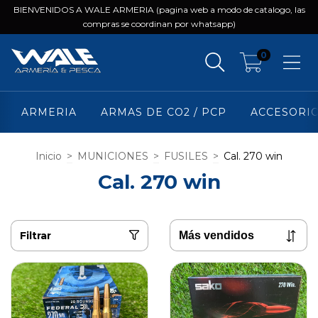
BIENVENIDOS A WALE ARMERIA (pagina web a modo de catalogo, las
compras se coordinan por whatsapp)
0
ARMERIA
ARMAS DE CO2 / PCP
ACCESORI
Inicio
>
MUNICIONES
>
FUSILES
>
Cal. 270 win
Cal. 270 win
Filtrar