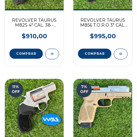
REVOLVER TAURUS
REVOLVER TAURUS
M82S 4" CAL. 38 -
M856 T.O.R.O 3" CAL.
INOXIDABLE
38 - PAVON-MATE
$910,00
$995,00
11
%
7
%
OFF
OFF