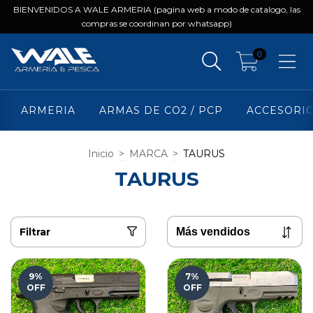
BIENVENIDOS A WALE ARMERIA (pagina web a modo de catalogo, las
compras se coordinan por whatsapp)
0
ARMERIA
ARMAS DE CO2 / PCP
ACCESORI
Inicio
>
MARCA
>
TAURUS
TAURUS
Filtrar
9
%
7
%
OFF
OFF