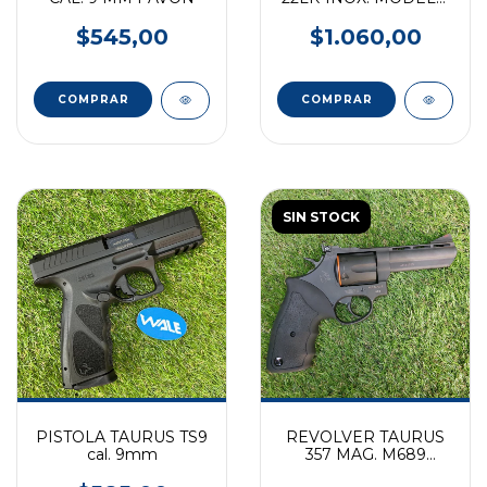
94
$545,00
$1.060,00
SIN STOCK
PISTOLA TAURUS TS9
REVOLVER TAURUS
cal. 9mm
357 MAG. M689
PAVON 4"