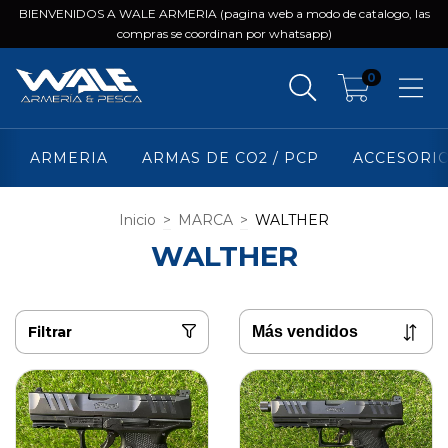
BIENVENIDOS A WALE ARMERIA (pagina web a modo de catalogo, las
compras se coordinan por whatsapp)
0
ARMERIA
ARMAS DE CO2 / PCP
ACCESORI
Inicio
>
MARCA
>
WALTHER
WALTHER
Filtrar