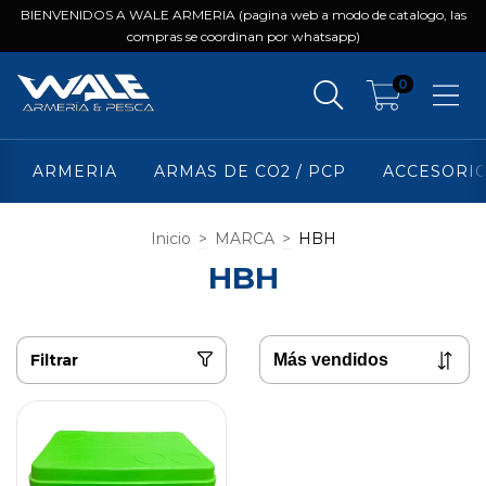
BIENVENIDOS A WALE ARMERIA (pagina web a modo de catalogo, las
compras se coordinan por whatsapp)
0
ARMERIA
ARMAS DE CO2 / PCP
ACCESORI
Inicio
>
MARCA
>
HBH
HBH
Filtrar