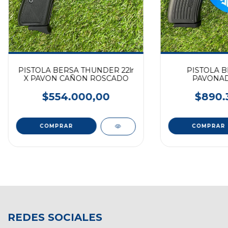
PISTOLA BERSA THUNDER 22lr
PISTOLA B
X PAVON CAÑON ROSCADO
PAVONAD
$554.000,00
$890.
REDES SOCIALES