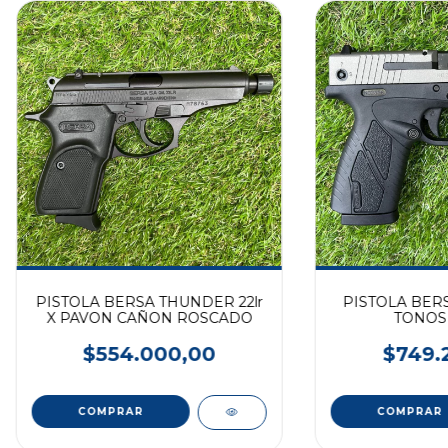
PISTOLA BERSA THUNDER 22lr
PISTOLA BER
X PAVON CAÑON ROSCADO
TONOS 
$554.000,00
$749.